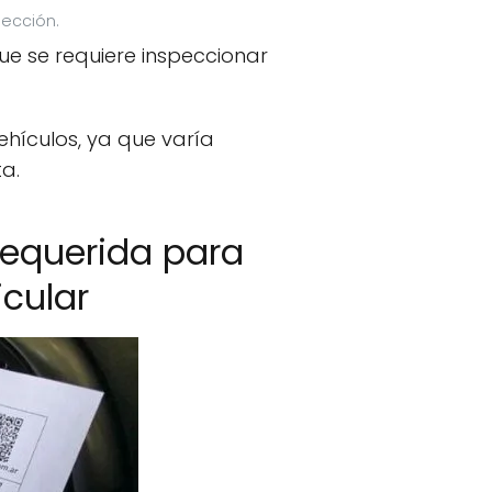
pección.
ue se requiere inspeccionar
ehículos, ya que varía
ta.
requerida para
icular